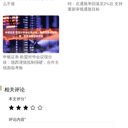
么不接
特：在通胀率回落至2%后 支持
重新审视通胀目标
申银证券 欧盟对华会议现分
歧：德西谨慎抵制强硬，合作主
线面临考验
相关评论
本文评分
*
评论内容
*