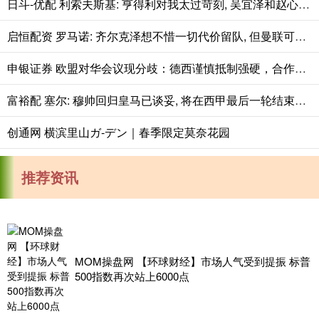
日斗-优配 利索夫斯基: 亨得利对我太过苛刻, 吴宜泽和赵心童简直不可思议!
启恒配资 罗马诺: 齐尔克泽想不惜一切代价留队, 但曼联可能让他走人
申银证券 欧盟对华会议现分歧：德西谨慎抵制强硬，合作主线面临考验
富裕配 塞尔: 穆帅回归皇马已谈妥, 将在西甲最后一轮结束后官宣
创通网 横滨里山ガ-デン｜春季限定莫奈花园
推荐资讯
MOM操盘网 【环球财经】市场人气受到提振 标普
500指数再次站上6000点