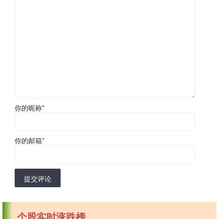
你的昵称
*
你的邮箱
*
提交评论
个股实时涨跌榜