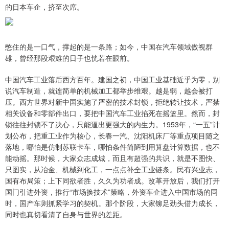
的日本车企，挤至次席。
憋住的是一口气，撑起的是一条路；如今，中国在汽车领域傲视群
雄，曾经那段艰难的日子也恍若在眼前。
中国汽车工业落后西方百年。建国之初，中国工业基础近乎为零，别
说汽车制造，就连简单的机械加工都举步维艰。越是弱，越会被打
压。西方世界对新中国实施了严密的技术封锁，拒绝转让技术，严禁
相关设备和零部件出口，要把中国汽车工业掐死在摇篮里。然而，封
锁往往封锁不了决心，只能逼出更强大的内生力。1953年，“一五”计
划公布，把重工业作为核心，长春一汽、沈阳机床厂等重点项目随之
落地，哪怕是仿制苏联卡车，哪怕条件简陋到用算盘计算数据，也不
能动摇。那时候，大家众志成城，而且有超强的共识，就是不图快、
只图实，从冶金、机械到化工，一点点补全工业链条。民有兴业志，
国有布局策；上下同欲者胜，久久为功者成。改革开放后，我们打开
国门引进外资，推行“市场换技术”策略，外资车企进入中国市场的同
时，国产车则抓紧学习的契机。那个阶段，大家铆足劲头借力成长，
同时也真切看清了自身与世界的差距。