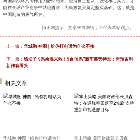
与国家战略共同作用的必然结果。坚持自主创新，强化核心实力，才
能在全球产业竞争中站稳脚跟，为民族复兴奠定坚实基础。这，就是
中国制造的底气所在。
恒正网提示：文章来自网络，不代表本站观点。
上一篇：
华城融 神图 | 给你打电话为什么不接
下一篇：
钱坛子 9系余温未散！5台“8系”新车蓄势待发：奇瑞吉利
新作有看头
相关文章
华城融 神图 | 给你打电话为什
掌上策略 美国财政部长贝森