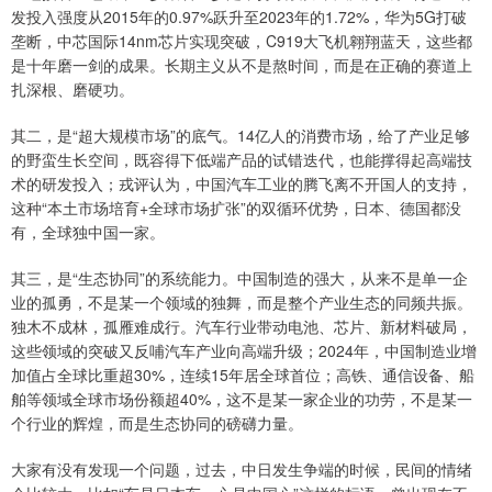
发投入强度从2015年的0.97%跃升至2023年的1.72%，华为5G打破
垄断，中芯国际14nm芯片实现突破，C919大飞机翱翔蓝天，这些都
是十年磨一剑的成果。长期主义从不是熬时间，而是在正确的赛道上
扎深根、磨硬功。
其二，是“超大规模市场”的底气。14亿人的消费市场，给了产业足够
的野蛮生长空间，既容得下低端产品的试错迭代，也能撑得起高端技
术的研发投入；戎评认为，中国汽车工业的腾飞离不开国人的支持，
这种“本土市场培育+全球市场扩张”的双循环优势，日本、德国都没
有，全球独中国一家。
其三，是“生态协同”的系统能力。中国制造的强大，从来不是单一企
业的孤勇，不是某一个领域的独舞，而是整个产业生态的同频共振。
独木不成林，孤雁难成行。汽车行业带动电池、芯片、新材料破局，
这些领域的突破又反哺汽车产业向高端升级；2024年，中国制造业增
加值占全球比重超30%，连续15年居全球首位；高铁、通信设备、船
舶等领域全球市场份额超40%，这不是某一家企业的功劳，不是某一
个行业的辉煌，而是生态协同的磅礴力量。
大家有没有发现一个问题，过去，中日发生争端的时候，民间的情绪