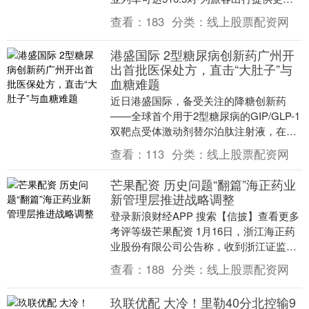
高效、便捷的体验 速来了解 启盈策略 ....
查看：
183
分类：
线上股票配资网
港盛国际 2型糖尿病创新药广州开
出首批医保处方，直击“大肚子”与
血糖难题
近日港盛国际，备受关注的降糖创新药
——全球首个用于2型糖尿病的GIP/GLP-1
双靶点受体激动剂替尔泊肽注射液，在广
州市暨南大学附属第一医院内分泌代谢科
查看：
113
分类：
线上股票配资网
开出了首....
芒果配资 历史问题“翻篇”海正药业
新管理层推进战略调整
登录新浪财经APP 搜索【信披】查看更多
考评等级芒果配资 1月16日，浙江海正药
业股份有限公司公告称，收到浙江证监局
出具的警示函。警示函指出，公司对2021
查看：
188
分类：
线上股票配资网
年至....
玖联优配 大冷！里勒40分北控输9