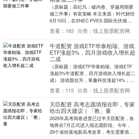
（原标题：高纪凡：破内卷、穿越周期要
做三件事）有富策略 本文来源：时代财经
6月10日，在SNEC PVES 国际光伏储能
大会上，天合光能董事长高纪凡表示，对
查看：
183
分类：
线上股票配资网
于....
牛道配资 游戏ETF华泰柏瑞、游戏
ETF涨超3%，四月游戏收入增长超
二成
（原标题：游戏ETF华泰柏瑞、游戏ETF
涨超3%牛道配资，四月游戏收入增长超二
成） 游戏股拉升，掌趣科技涨超14%，吉
比特、巨人网络、完美世界涨超5%，带动
查看：
115
分类：
线上股票配资网
游戏....
天臣配资 高考志愿填报在即，专家
给出四大建议｜「教」量
2025年高考阅卷进度已过半天臣配资，各
地将在7月正式进入报志愿阶段。今年，
29个省份落地新高考改革，考生需要填报
的志愿数量少则几十个，多则上百个。如