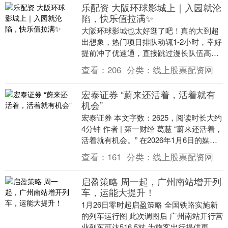
乐配资 大阪环球影城上｜入园就沦
陷，快乐值拉满✨
大阪环球影城也太好逛了吧！真的大到超
出想象，热门项目排队动辄1-2小时，幸好
提前冲了优速通，直接跳过漫长队伍高效
刷遍核心区，快乐值全程拉满～首冲小黄
查看：
206
分类：
线上股票配资网
人区，满眼明....
宏泰证券 “蔚来还活着，活着就有
机会”
宏泰证券 本文字数：2625，阅读时长大约
4分钟 作者 | 第一财经 葛慧 “蔚来还活着，
活着就有机会。” 在2026年1月6日的媒体
沟通会上，蔚来创始人、董事....
查看：
161
分类：
线上股票配资网
启盈策略 周一起，广州南站增开列
车，运能大提升！
1月26日零时起启盈策略 全国铁路实施新
的列车运行图 此次调图后 广州南站开行营
业列车可达516.5对 为旅客出行提供更加