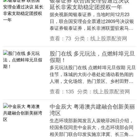
银泰证券 联合国安理会通过决议
延长非索支助稳定团授权一年
据央视新闻银泰证券，当地时间12月23
日，联合国安理会全票通过2809号决议银
泰证券银泰证券，延长非洲联盟驻索马里
支助稳定团（非索支助稳定团）授权一
查看：
73
分类：
线上股票配资网
年，至202....
股门在线 多元玩法，点燃蚌埠元旦
假期！
多元玩法股门在线 点燃蚌埠元旦假期 元旦
佳节，珠城的大街小巷处处涌动着热闹的
人潮，文化场馆、热门景区、乡村田野、
影院商圈齐发力，文化体验、山水乐趣、
查看：
135
分类：
线上股票配资网
田园浪漫、乡....
中金辰大 粤港澳共建融合创新美丽
湾区
生态环境部新闻发言人裴晓菲26日介绍，
经国务院同意中金辰大，生态环境部会同
相关部门联合印发实施京津冀、长三角、