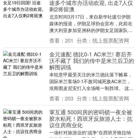
途多个城市办活动欢迎, 出走7人仅
剩2将留澳
北京时间3月17日，来自新华社援引伊朗
媒体的报道，伊朗足球协会宣布，此前在
澳大利亚参加亚洲杯的伊朗女足国家队，
将辗转马来西亚和土耳其后返回伊朗，并
查看：
201
分类：
线上股票配资网
计划于19日下....
金元速配 德比0-1 AC米兰! 赛后齐
沃不藏了 我们的传中是米兰后卫的
解围训练
本轮意甲最受关注的米兰德比落下帷幕，
国际米兰客场0-1不敌同城死敌AC米兰，
埃斯图皮尼安打入全场唯一制胜球。 这场
失利终结了国米此前在意甲保持的15轮不
查看：
203
分类：
线上股票配资网
败纪录，....
掌互通 500间房的密码锁一夜全被
胶水粘死！西班牙反旅游人士：抗
议住房商业化
一场针对旅游业的“战争”在西班牙格拉纳