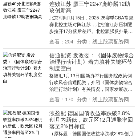
连败江苏 廖三宁22+7庞峥麟12助
攻创新高
北京时间1月15日，2025-26赛季CBA常规
赛北控主场对阵江苏，北控遭江苏压制逐
步拉开17分落后差距。北控顽强反扑最后
时刻不断迫近比分，北控依然是功亏一
查看：
204
分类：
线上股票配资网
篑，....
信通配资 发改委：《固体废物综合
治理行动计划》着力填补关键环节
制度空白
格隆汇1月13日|国新办举行国务院政策例
行吹风会信通配资，介绍《固体废物综合
治理行动计划》有关情况，国家发展改革
委副主任周海兵表示，《行动计划》突出
查看：
170
分类：
线上股票配资网
问题导向，在....
涨盈配 德国国债收益率跌破2.8%
创月内新低，欧元区12月通胀率回
落至2%目标值
（原标题：德国国债收益率跌破2.8%创月