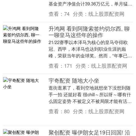
基金资产净值合计39.36万亿元，单月猛增
1.82万亿，首次站上39万亿大关。 普....
查看：
74
分类：
线上股票配资网
升鸿网 看到阿隆索签约切尔西, 聊
一聊皇马这些年的操作
21/22赛季以本泽马为核心的皇马夺得欧
冠、西甲，本泽马也达到职业生涯的巅
峰，荣获当年的金球奖。然而，“年事已
高”的霸王龙22/23赛季状态下滑严重，皇
查看：
171
分类：
线上股票配资网
马急需更....
宇奇配资 随地大小坐
逛街逛累了，看到空地就想坐下没想到随
手一拍 还挺好看 很chill～所以呀～哪有什
么固定姿势 不被定义不被局限才能有活人
感～....
查看：
80
分类：
线上股票配资网
聚创配资 曝伊朗女足19日回国! 沿