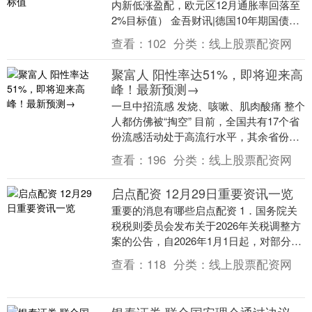
内新低涨盈配，欧元区12月通胀率回落至
2%目标值） 金吾财讯|德国10年期国债收
益率跌破2.8%关口，创12月初以来最低....
查看：
102
分类：
线上股票配资网
聚富人 阳性率达51%，即将迎来高
峰！最新预测→
一旦中招流感 发烧、咳嗽、肌肉酸痛 整个
人都仿佛被“掏空” 目前，全国共有17个省
份流感活动处于高流行水平，其余省份处
于中流行水平，门急诊就诊的流感样病例
查看：
196
分类：
线上股票配资网
患者中....
启点配资 12月29日重要资讯一览
重要的消息有哪些启点配资 1．国务院关
税税则委员会发布关于2026年关税调整方
案的公告，自2026年1月1日起，对部分商
品的进口关税税率和税目进行调整。其
查看：
118
分类：
线上股票配资网
中，继....