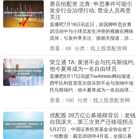
赛岳恒配资 北青: 申思事件可能引
发全行业治理行动, 禁业人员再受
关注
直播吧7月18日讯近日，前国脚申思在青
训活动中与小球员发生冲突的视频在网络
流传，引发外界关注。据相关报道，涉事
球员家长已经报警。对此，中国足协18日
查看：
69
分类：
线上股票配资网
发布通报，表....
荣立通 TA: 黄潜不会与托马斯续约,
他今夏将成为一名自由球员
直播吧6月17日讯据TheAthletic网站报道，
西甲比利亚雷亚尔俱乐部不会与加纳中场
托马斯续约，他今夏将成为一名自由球
员。 现年33岁的托马斯目前正随加纳队....
查看：
160
分类：
线上股票配资网
优配股 39万亿公募规模背后：老钱
自我滚大，第三次资产迁移现拐点
5月27日，中国证券投资基金业协会发了
一组数据：截至2026年4月底，全国公募