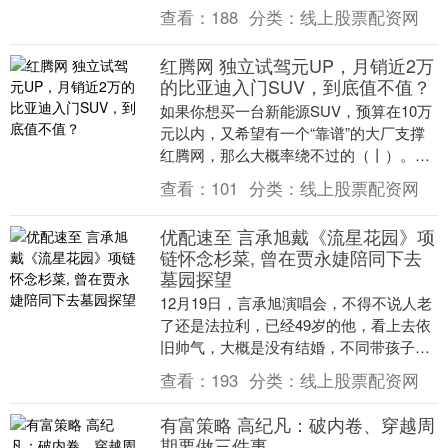
粤港澳大湾区三大区域美丽中国先行区建
查看：
188
分类：
线上股票配资网
设行动方案。 ....
红腾网 独立试驾元UP，月销近2万
的比亚迪入门SUV，到底值不值？
如果你想买一台新能源SUV，预算在10万
元以内，又希望有一个“靠谱”的大厂支撑
红腾网，那么大概率绕不过的（丨）。目
前也是月销将近两万台的存在，相信很多
查看：
101
分类：
线上股票配资网
人都是被它....
优配速至 言承旭戴《流星花园》项
链怀念杉菜, 曾在贾永婕陪同下去
墓园探望
12月19日，言承旭演唱会，不得不说人老
了还是法拉利，已经49岁的他，看上去依
旧帅气，大概是没有结婚，不同带孩子优
配速至，工作又那么顺心，所以看起来真
查看：
193
分类：
线上股票配资网
是比同龄人....
有富策略 高纪凡：破内卷、穿越周
期要做三件事