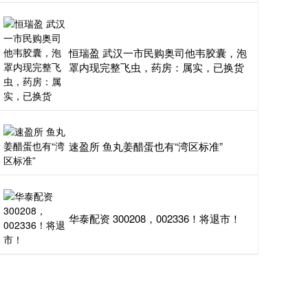
恒瑞盈 武汉一市民购奥司他韦胶囊，泡
罩内现完整飞虫，药房：属实，已换货
速盈所 鱼丸姜醋蛋也有“湾区标准”
华泰配资 300208，002336！将退市！