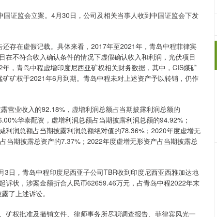
国证监会立案。4月30日，公司及相关当事人收到中国证监会下发
还存在虚假记载。具体来看，2017年至2021年，青岛中程菲律宾
目在不符合收入确认条件的情况下虚假确认收入和利润，光伏项目
22年，青岛中程虚增印度尼西亚矿权相关财务数据，其中，CIS煤矿
A锰矿矿权于2021年6月到期。青岛中程未对上述资产予以转销，仍作
营业收入的92.18%，虚增利润总额占当期披露利润总额的
36.00%华泰配资，虚增利润总额占当期披露利润总额的94.92%；
虚减利润总额占当期披露利润总额绝对值的78.36%；2020年度虚增无
产占当期披露总资产的7.37%；2022年度虚增无形资产占当期披露总
月3日，青岛中程印度尼西亚子公司TBR收到印度尼西亚西雅加达地
告起诉状，涉案金额折合人民币62659.46万元，占青岛中程2022年末
外披露了上述诉讼。
矿权批准及撤销文件、律师事务所尽职调查报告、菲律宾风光一