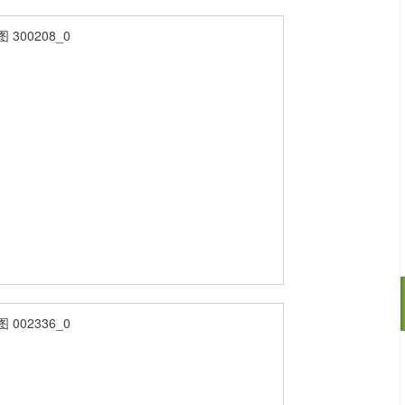
沪深300
4694.44
.42%
43.13
0.93%