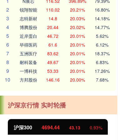
1
N展芯
116.52
396.89%
79.39%
2
锐翔智能
110.02
20.21%
16.80%
3
志特新材
14.8
20.03%
14.18%
4
博腾股份
20.44
20.02%
14.77%
5
近岸蛋白
46.72
20.01%
5.62%
6
毕得医药
61.6
20.01%
6.12%
7
五洲医疗
83.62
20.01%
18.37%
8
耐科装备
49.67
20.01%
6.83%
9
一博科技
53.33
20.01%
17.26%
10
方邦股份
146.16
20.00%
7.68%
沪深京行情 实时轮播
北证50
1134.24
创
11.37
1.01%