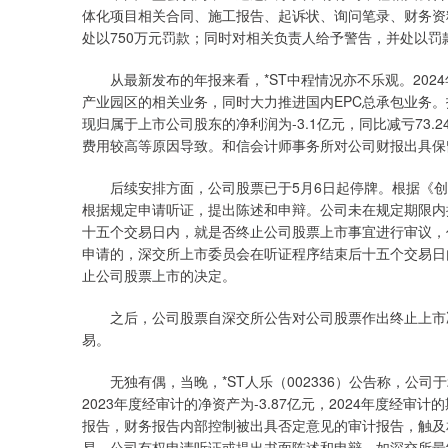
体化项目相关合同、施工报告、起诉状、询问笔录、财务资
处以750万元罚款；同时对相关负责人给予警告，并处以罚
从最新发布的年报来看，*ST中程情况亦不乐观。202
产业园区的相关业务，同时大力推进国内EPC总承包业务。报
现归属于上市公司股东的净利润为-3.1亿元，同比减亏73
费用较高等原因导致。和信会计师事务所对公司财报出具保
后续安排方面，公司股票已于5月6日起停牌。根据《创
根据规定申请听证，提出陈述和申辩。公司未在规定期限内
十五个交易日内，就是否终止公司股票上市事宜进行审议，
申请的，深交所上市委员会在听证程序结束后十五个交易日
止公司股票上市的决定。
之后，公司股票自深交所公告对公司股票作出终止上市决
易。
无独有偶，当晚，*ST人乐（002336）公告称，公司于
2023年度经审计的净资产为-3.87亿元，2024年度经审
报告，财务报告内部控制被出具否定意见的审计报告，触及
易。公司有权申请听证或提出书面陈述和申辩。如深交所最