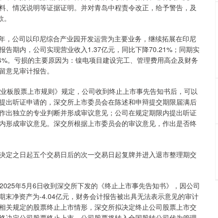
料、情况说明等证据证明。并对青岛中程责令改正，给予警告，及
款。
4年，公司以印尼综合产业园开发运营为主要业务，继续拓展在印尼
告期内，公司实现营业收入1.37亿元，同比下降70.21%；同期实
.24%。亏损的主要原因为：镍电项目建设完工、管理费用高企及财务
留意见审计报告。
业板股票上市规则》规定，公司收到终止上市事先告知书后，可以
提出听证申请的，深交所上市委员会在陈述和申辩提交期限届满后
作出独立的专业判断并形成审议意见；公司在规定期限内提出听证
内形成审议意见。深交所根据上市委员会的审议意见，作出是否终
定之日起五个交易日后的次一交易日起复牌并进入退市整理期交
2025年5月6日收到深交所下发的《终止上市事先告知书》，因公司
计的期末净资产为-4.04亿元，财务会计报告被出具无法表示意见的审计
相关规定的股票终止上市情形，深交所拟决定终止公司股票上市交
终决定公司股票终止上市，公司股票将转入全国股转公司代为管理