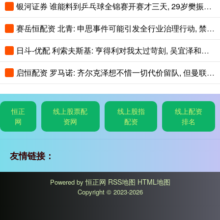
银河证券 谁能料到乒乓球全锦赛开赛才三天, 29岁樊振东意外走红全网
赛岳恒配资 北青: 申思事件可能引发全行业治理行动, 禁业人员再受关注
日斗-优配 利索夫斯基: 亨得利对我太过苛刻, 吴宜泽和赵心童简直不可思议!
启恒配资 罗马诺: 齐尔克泽想不惜一切代价留队, 但曼联可能让他走人
恒正
线上股票配
线上股指
线上配资
网
资网
配资
排名
友情链接：
恒正网
RSS地图
HTML地图
Powered by
Copyright
© 2023-2026