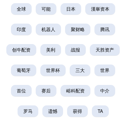
全球
可能
日本
漢崋资本
印度
机器人
聚财略
腾讯
创牛配资
美利
战报
天胜资产
葡萄牙
世界杯
三大
世界
首位
赛后
峪科配资
中介
罗马
遗憾
获得
TA