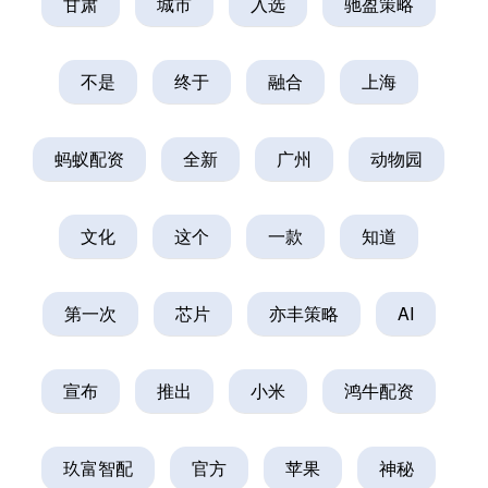
甘肃
城市
入选
驰盈策略
不是
终于
融合
上海
蚂蚁配资
全新
广州
动物园
文化
这个
一款
知道
第一次
芯片
亦丰策略
AI
宣布
推出
小米
鸿牛配资
玖富智配
官方
苹果
神秘