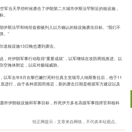
空军当天早些时候袭击了伊朗第二大城市伊斯法罕附近的核设施，
标。
伊斯法罕和纳坦兹都被列入以方确认的核设施袭击目标。“我们不
弹。”
道核设施13日晚也遭到袭击。
，对伊朗军事行动取得“重要成就”，以军继续在攻防两线推进。以
防空掩体附近，以应对极端威胁。
以军去年9月在黎巴嫩打死时任真主党领导人纳斯鲁拉后，他于11
4月底进行，由于各种原因而推迟，新的袭击日期是根据军方建议以及
轰炸伊朗核设施和军事目标，炸死伊方多名高级军事指挥官和核科
深证成指
14110.12
57%
-34.08
-0.24%
恒正网提示：文章来自网络，不代表本站观点。