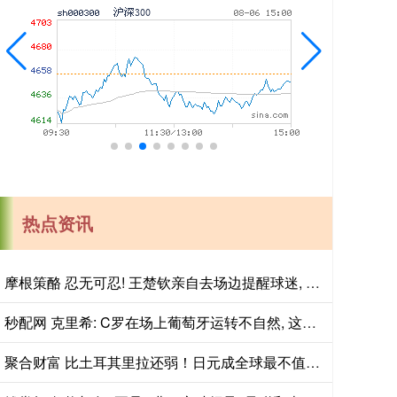
热点资讯
摩根策酪 忍无可忍! 王楚钦亲自去场边提醒球迷, 关掉闪光灯!
秒配网 克里希: C罗在场上葡萄牙运转不自然, 这是主教练的抉择时刻
聚合财富 比土耳其里拉还弱！日元成全球最不值钱货币？还有没有翻身机会？