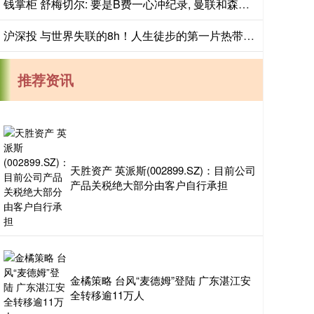
钱掌柜 舒梅切尔: 要是B费一心冲纪录, 曼联和森林甚至能踢出7-6这种比分
沪深投 与世界失联的8h！人生徒步的第一片热带雨林
推荐资讯
天胜资产 英派斯(002899.SZ)：目前公司
产品关税绝大部分由客户自行承担
金橘策略 台风“麦德姆”登陆 广东湛江安
全转移逾11万人