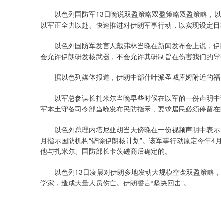
以色列国防军13日晚说双盈策略双盈策略双盈策略，以
以军正全力以赴、快速推进对伊朗军事行动，以实现设定目
以色列国防军发言人戴弗林当晚在新闻发布会上说，伊朗
会允许伊朗研发核武器，不会允许其研制旨在伤害我们的导
据以色列媒体报道，伊朗中部什叶派圣城库姆附近的福尔
以军总参谋长扎米尔当晚早些时候在以军的一份声明中说
军本土守备司令部当晚发布民防指示，要求居民必须停留在
以色列总理内塔尼亚胡当天傍晚在一份视频声明中表示，
月指示国防机构“铲除伊朗核计划”。该军事行动原定今年
他与扎米尔、国防部长卡茨磋商后确定的。
以色列13日凌晨对伊朗多地发动大规模空袭双盈策略，
学家，造成大量人员伤亡。伊朗誓言“坚决回击”。
上证指数
3900.35
00
-0.01%
21.92
0.