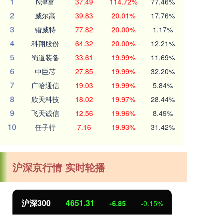
1
N津富
37.49
114.72%
77.46%
2
威尔高
39.83
20.01%
17.76%
3
锴威特
77.82
20.00%
1.17%
4
科翔股份
64.32
20.00%
12.21%
5
蜀道装备
33.61
19.99%
11.69%
6
中巨芯
27.85
19.99%
32.20%
7
广哈通信
19.03
19.99%
5.84%
8
欣天科技
18.02
19.97%
28.44%
9
飞天诚信
12.56
19.96%
8.49%
10
任子行
7.16
19.93%
31.42%
沪深京行情 实时轮播
沪深300
4651.31
北
-6.85
-0.15%