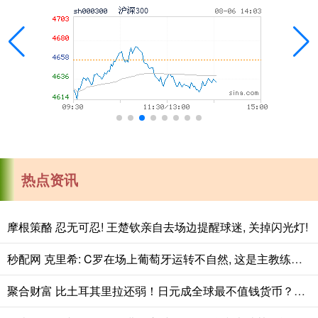
热点资讯
摩根策酪 忍无可忍! 王楚钦亲自去场边提醒球迷, 关掉闪光灯!
秒配网 克里希: C罗在场上葡萄牙运转不自然, 这是主教练的抉择时刻
聚合财富 比土耳其里拉还弱！日元成全球最不值钱货币？还有没有翻身机会？