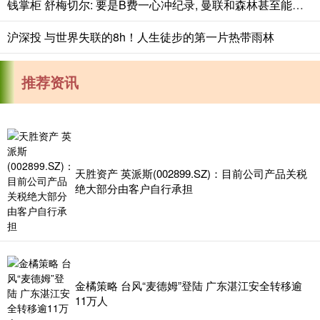
钱掌柜 舒梅切尔: 要是B费一心冲纪录, 曼联和森林甚至能踢出7-6这种比分
沪深投 与世界失联的8h！人生徒步的第一片热带雨林
推荐资讯
天胜资产 英派斯(002899.SZ)：目前公司产品关税
绝大部分由客户自行承担
金橘策略 台风“麦德姆”登陆 广东湛江安全转移逾
11万人