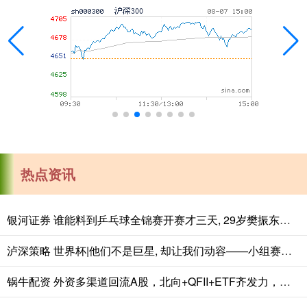
热点资讯
银河证券 谁能料到乒乓球全锦赛开赛才三天, 29岁樊振东意外走红全网
泸深策略 世界杯|他们不是巨星, 却让我们动容——小组赛首轮盘点
锅牛配资 外资多渠道回流A股，北向+QFII+ETF齐发力，估值修复信号已现？