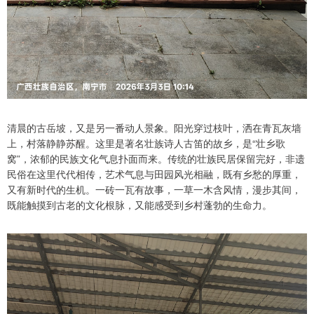
清晨的古岳坡，又是另一番动人景象。阳光穿过枝叶，洒在青瓦灰墙
上，村落静静苏醒。这里是著名壮族诗人古笛的故乡，是“壮乡歌
窝”，浓郁的民族文化气息扑面而来。传统的壮族民居保留完好，非遗
民俗在这里代代相传，艺术气息与田园风光相融，既有乡愁的厚重，
又有新时代的生机。一砖一瓦有故事，一草一木含风情，漫步其间，
既能触摸到古老的文化根脉，又能感受到乡村蓬勃的生命力。