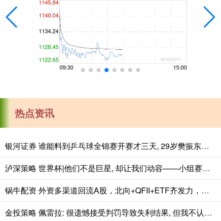
热点资讯
银河证券 谁能料到乒乓球全锦赛开赛才三天, 29岁樊振东意外走红全网
泸深策略 世界杯|他们不是巨星, 却让我们动容——小组赛首轮盘点
锅牛配资 外资多渠道回流A股，北向+QFII+ETF齐发力，估值修复信号已现？
金投策略 佩雷拉: 很遗憾接受判罚导致失利结果, 但我不认同这非手球