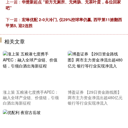
上一篇：
华楚新起点 “前方无厕所、无烤肠、无茶叶蛋，各位回家
吧”
下一篇：
宏琳优配 2-0大冷门, 仅29%控球率仍赢, 西甲第11掀翻西
甲第5, 迎2连胜
相关文章
涨上策 五粮液七度携手APEC：
博盈证券 【29日资金路线图】
融入全球产业链、价值链，引领
两市主力资金净流出超480亿元
白酒出海新征程
银行等行业实现净流入