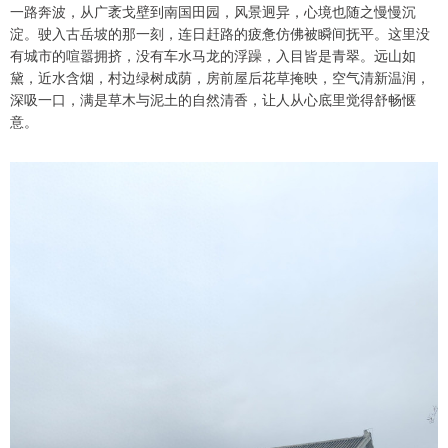
一路奔波，从广袤戈壁到南国田园，风景迥异，心境也随之慢慢沉
淀。驶入古岳坡的那一刻，连日赶路的疲惫仿佛被瞬间抚平。这里没
有城市的喧嚣拥挤，没有车水马龙的浮躁，入目皆是青翠。远山如
黛，近水含烟，村边绿树成荫，房前屋后花草掩映，空气清新温润，
深吸一口，满是草木与泥土的自然清香，让人从心底里觉得舒畅惬
意。