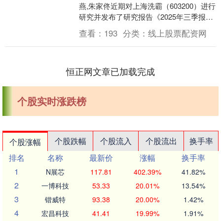
燕,朱家佟近期对上海洗霸（603200）进行
研究并发布了研究报告《2025年三季报点
评：水处理主业经营稳健，硫化锂产能持
查看：
193
分类：
线上股票配资网
续....
恒正网文章已加载完成
个股实时涨跌榜
个股跌幅
个股流入
个股流出
换手率
个股涨幅
排名
名称
最新价
涨幅
换手率
1
N展芯
117.81
402.39%
41.82%
2
一博科技
53.33
20.01%
13.54%
3
锴威特
93.38
20.00%
1.42%
4
宏昌科技
41.41
19.99%
1.91%