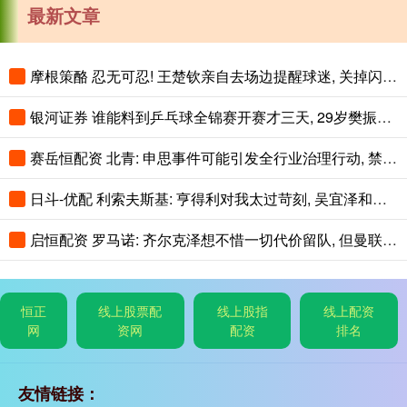
最新文章
摩根策酪 忍无可忍! 王楚钦亲自去场边提醒球迷, 关掉闪光灯!
银河证券 谁能料到乒乓球全锦赛开赛才三天, 29岁樊振东意外走红全网
赛岳恒配资 北青: 申思事件可能引发全行业治理行动, 禁业人员再受关注
日斗-优配 利索夫斯基: 亨得利对我太过苛刻, 吴宜泽和赵心童简直不可思议!
启恒配资 罗马诺: 齐尔克泽想不惜一切代价留队, 但曼联可能让他走人
恒正
线上股票配
线上股指
线上配资
网
资网
配资
排名
友情链接：