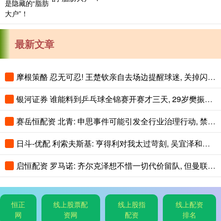
最新文章
摩根策酪 忍无可忍! 王楚钦亲自去场边提醒球迷, 关掉闪光灯!
银河证券 谁能料到乒乓球全锦赛开赛才三天, 29岁樊振东意外走红全网
赛岳恒配资 北青: 申思事件可能引发全行业治理行动, 禁业人员再受关注
日斗-优配 利索夫斯基: 亨得利对我太过苛刻, 吴宜泽和赵心童简直不可思议!
启恒配资 罗马诺: 齐尔克泽想不惜一切代价留队, 但曼联可能让他走人
恒正
线上股票配
线上股指
线上配资
网
资网
配资
排名