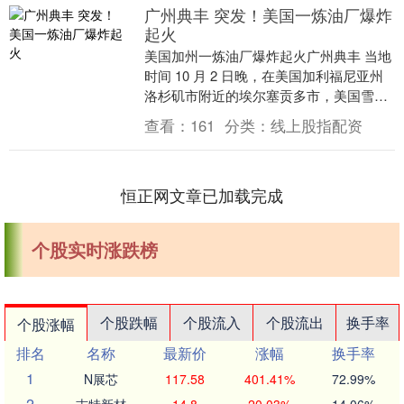
广州典丰 突发！美国一炼油厂爆炸
起火
美国加州一炼油厂爆炸起火广州典丰 当地
时间 10 月 2 日晚，在美国加利福尼亚州
洛杉矶市附近的埃尔塞贡多市，美国雪佛
龙石油公司旗下一座炼油厂突然爆炸起
查看：
161
分类：
线上股指配资
火。火光....
恒正网文章已加载完成
个股实时涨跌榜
个股跌幅
个股流入
个股流出
换手率
个股涨幅
排名
名称
最新价
涨幅
换手率
1
N展芯
117.58
401.41%
72.99%
2