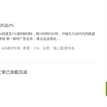
跌超2%
回落至1%涨8涨8涨8，报123950元/吨；沪锡主力合约日内跌超
 举报 第一财经广告合作，请点击这里此....
查看：
114
分类：
线上配资排名
：金风配资官网
文章已加载完成
沪深300
4694.44
.42%
43.13
0.93%