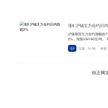
涨8 沪锡主力合约日内
沪镍期货主力合约涨幅由7%
2%，现报334740元/吨。
日期：01-05
来源
涨8
恒正网
深证成指
14311.01
.68
1.02%
200.89
1