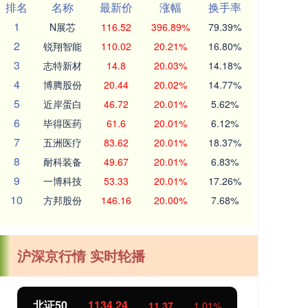
排名
名称
最新价
涨幅
换手率
1
N展芯
116.52
396.89%
79.39%
2
锐翔智能
110.02
20.21%
16.80%
3
志特新材
14.8
20.03%
14.18%
4
博腾股份
20.44
20.02%
14.77%
5
近岸蛋白
46.72
20.01%
5.62%
6
毕得医药
61.6
20.01%
6.12%
7
五洲医疗
83.62
20.01%
18.37%
8
耐科装备
49.67
20.01%
6.83%
9
一博科技
53.33
20.01%
17.26%
10
方邦股份
146.16
20.00%
7.68%
沪深京行情 实时轮播
北证50
1134.24
创
11.37
1.01%