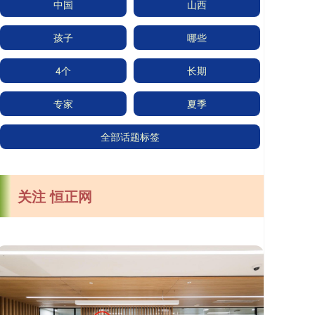
中国
山西
孩子
哪些
4个
长期
专家
夏季
全部话题标签
关注 恒正网