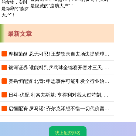
是隐藏的“脂肪大户”！
最新文章
摩根策酪 忍无可忍! 王楚钦亲自去场边提醒球迷, 关掉闪光灯!
银河证券 谁能料到乒乓球全锦赛开赛才三天, 29岁樊振东意外走红全网
赛岳恒配资 北青: 申思事件可能引发全行业治理行动, 禁业人员再受关注
日斗-优配 利索夫斯基: 亨得利对我太过苛刻, 吴宜泽和赵心童简直不可思议!
启恒配资 罗马诺: 齐尔克泽想不惜一切代价留队, 但曼联可能让他走人
线上配资排名