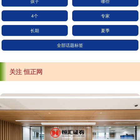
孩子
哪些
4个
专家
长期
夏季
全部话题标签
关注 恒正网