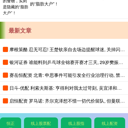
的“脂肪大户”！
最新文章
摩根策酪 忍无可忍! 王楚钦亲自去场边提醒球迷, 关掉闪光灯!
银河证券 谁能料到乒乓球全锦赛开赛才三天, 29岁樊振东意外走红全网
赛岳恒配资 北青: 申思事件可能引发全行业治理行动, 禁业人员再受关注
日斗-优配 利索夫斯基: 亨得利对我太过苛刻, 吴宜泽和赵心童简直不可思议!
启恒配资 罗马诺: 齐尔克泽想不惜一切代价留队, 但曼联可能让他走人
恒正
线上股票配
线上股指
线上配资