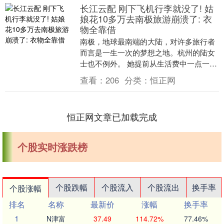
长江云配 刚下飞机行李就没了! 姑
娘花10多万去南极旅游崩溃了: 衣
物全靠借
南极，地球最南端的大陆，对许多旅行者
而言是一生一次的梦想之地。杭州的陆女
士也不例外。 她提前从生活费中一点一点
积攒了旅费，又拼上了春节假期和年假，
查看：
206
分类：
恒正网
终于在今年2月....
恒正网文章已加载完成
个股实时涨跌榜
个股跌幅
个股流入
个股流出
换手率
个股涨幅
排名
名称
最新价
涨幅
换手率
1
N津富
37.49
114.72%
77.46%