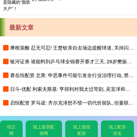
最新文章
摩根策酪 忍无可忍! 王楚钦亲自去场边提醒球迷, 关掉闪光灯!
银河证券 谁能料到乒乓球全锦赛开赛才三天, 29岁樊振东意外走红全网
赛岳恒配资 北青: 申思事件可能引发全行业治理行动, 禁业人员再受关注
日斗-优配 利索夫斯基: 亨得利对我太过苛刻, 吴宜泽和赵心童简直不可思议!
启恒配资 罗马诺: 齐尔克泽想不惜一切代价留队, 但曼联可能让他走人
恒正
线上股票配
线上股指
线上配资
网
资网
配资
排名