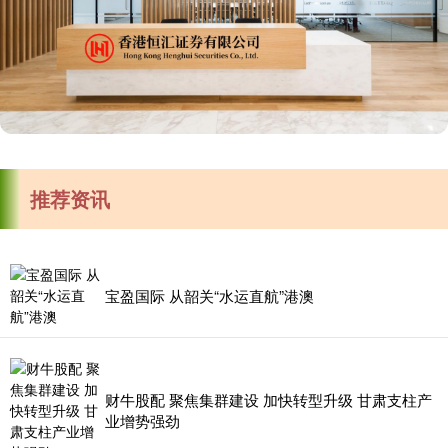
推荐资讯
宝盈国际 从韶关“水运直航”港澳
财牛股配 聚焦集群建设 加快转型升级 甘肃支柱产
业增势强劲