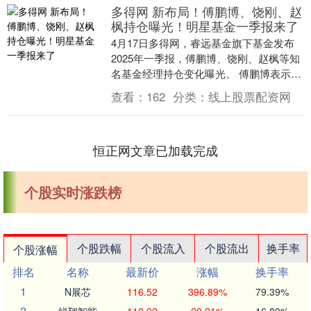
多得网 新布局！傅鹏博、饶刚、赵
枫持仓曝光！明星基金一季报来了
4月17日多得网，睿远基金旗下基金发布
2025年一季报，傅鹏博、饶刚、赵枫等知
名基金经理持仓变化曝光。 傅鹏博表示，
一季度布局了受益于国内人工智能、汽车
查看：
162
分类：
线上股票配资网
电子快速....
恒正网文章已加载完成
个股实时涨跌榜
个股跌幅
个股流入
个股流出
换手率
个股涨幅
排名
名称
最新价
涨幅
换手率
1
N展芯
116.52
396.89%
79.39%
2