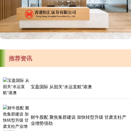
推荐资讯
宝盈国际 从韶关“水运直航”港澳
财牛股配 聚焦集群建设 加快转型升级 甘肃支柱产
业增势强劲