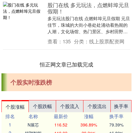
股门在线 多元玩法，点燃蚌埠元旦
假期！
多元玩法股门在线 点燃蚌埠元旦假期 元旦
佳节，珠城的大街小巷处处涌动着热闹的
人潮，文化场馆、热门景区、乡村田野、
影院商圈齐发力，文化体验、山水乐趣、
查看：
135
分类：
线上股票配资网
田园浪漫、乡....
恒正网文章已加载完成
个股实时涨跌榜
个股跌幅
个股流入
个股流出
换手率
个股涨幅
排名
名称
最新价
涨幅
换手率
1
N展芯
116.52
396.89%
79.39%
2