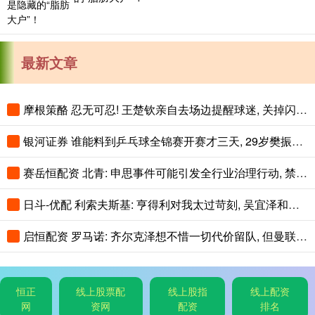
最新文章
摩根策酪 忍无可忍! 王楚钦亲自去场边提醒球迷, 关掉闪光灯!
银河证券 谁能料到乒乓球全锦赛开赛才三天, 29岁樊振东意外走红全网
赛岳恒配资 北青: 申思事件可能引发全行业治理行动, 禁业人员再受关注
日斗-优配 利索夫斯基: 亨得利对我太过苛刻, 吴宜泽和赵心童简直不可思议!
启恒配资 罗马诺: 齐尔克泽想不惜一切代价留队, 但曼联可能让他走人
恒正
线上股票配
线上股指
线上配资
网
资网
配资
排名